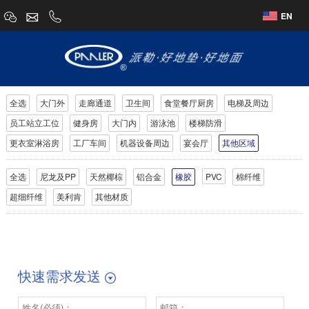
EN
全选
大门外
走廊通道
卫生间
食堂餐厅厨房
电梯及周边
员工站立工位
健身房
大门内
游泳池
楼梯防滑
更衣室淋浴房
工厂车间
机器设备周边
宴会厅
其他区域
全选
尼龙及PP
天然椰棕
铝合金
橡胶
PVC
棉纤维
超细纤维
美利肯
其他材质
快速需求发送