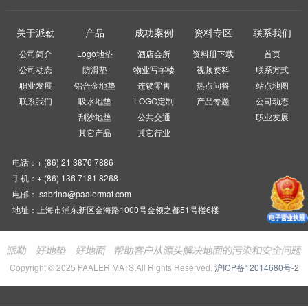
关于派勒
产品
成功案例
资料专区
联系我们
公司简介
Logo地垫
酒店会所
资料册下载
首页
公司动态
防滑垫
物业写字楼
视频资料
联系方式
职业发展
铝合金地垫
连锁零售
热点问答
站点地图
联系我们
吸水地垫
LOGO定制
产品专题
公司动态
刮沙地垫
公共交通
职业发展
其它产品
其它行业
电话：+ (86) 21 3876 7886
手机：+ (86) 136 7181 8268
电邮： sabrina@paalermat.com
地址：上海市浦东新区金海路1000号金领之都51号楼6楼
Copyright © 2025 PAALER MATS.All Rights Reserved.
沪ICP备12014680号-2