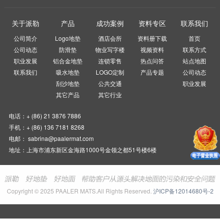
关于派勒
产品
成功案例
资料专区
联系我们
公司简介
Logo地垫
酒店会所
资料册下载
首页
公司动态
防滑垫
物业写字楼
视频资料
联系方式
职业发展
铝合金地垫
连锁零售
热点问答
站点地图
联系我们
吸水地垫
LOGO定制
产品专题
公司动态
刮沙地垫
公共交通
职业发展
其它产品
其它行业
电话：+ (86) 21 3876 7886
手机：+ (86) 136 7181 8268
电邮： sabrina@paalermat.com
地址：上海市浦东新区金海路1000号金领之都51号楼6楼
Copyright © 2025 PAALER MATS.All Rights Reserved.
沪ICP备12014680号-2