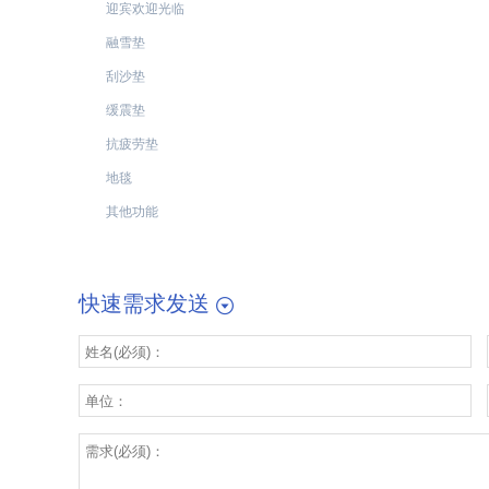
迎宾欢迎光临
融雪垫
刮沙垫
缓震垫
抗疲劳垫
地毯
其他功能
快速需求发送