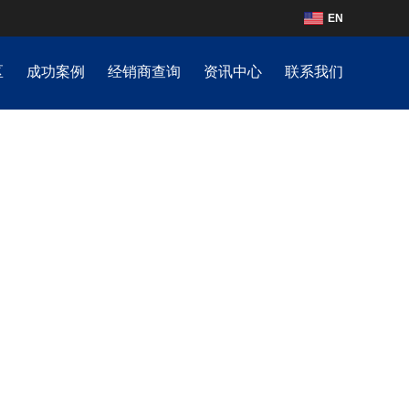
EN
区
成功案例
经销商查询
资讯中心
联系我们