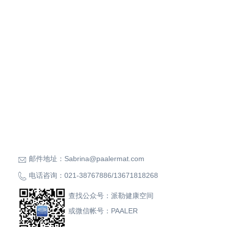
邮件地址：
Sabrina@paalermat.com
电话咨询：
021-38767886
/
13671818268
查找公众号：派勒健康空间
或微信帐号：PAALER