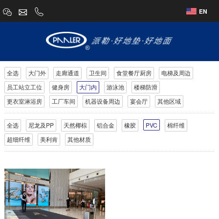
EN
全选
大门外
走廊通道
卫生间
食堂餐厅厨房
电梯及周边
员工站立工位
健身房
大门内
游泳池
楼梯防滑
更衣室淋浴房
工厂车间
机器设备周边
宴会厅
其他区域
全选
尼龙及PP
天然椰棕
铝合金
橡胶
PVC
棉纤维
超细纤维
美利肯
其他材质