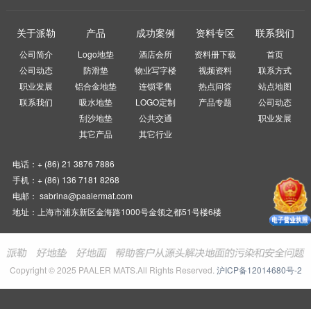
关于派勒
产品
成功案例
资料专区
联系我们
公司简介
Logo地垫
酒店会所
资料册下载
首页
公司动态
防滑垫
物业写字楼
视频资料
联系方式
职业发展
铝合金地垫
连锁零售
热点问答
站点地图
联系我们
吸水地垫
LOGO定制
产品专题
公司动态
刮沙地垫
公共交通
职业发展
其它产品
其它行业
电话：+ (86) 21 3876 7886
手机：+ (86) 136 7181 8268
电邮： sabrina@paalermat.com
地址：上海市浦东新区金海路1000号金领之都51号楼6楼
Copyright © 2025 PAALER MATS.All Rights Reserved.
沪ICP备12014680号-2