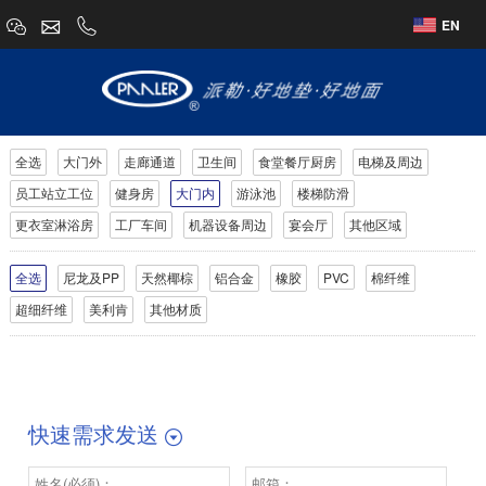
EN
全选
大门外
走廊通道
卫生间
食堂餐厅厨房
电梯及周边
员工站立工位
健身房
大门内
游泳池
楼梯防滑
更衣室淋浴房
工厂车间
机器设备周边
宴会厅
其他区域
全选
尼龙及PP
天然椰棕
铝合金
橡胶
PVC
棉纤维
超细纤维
美利肯
其他材质
快速需求发送