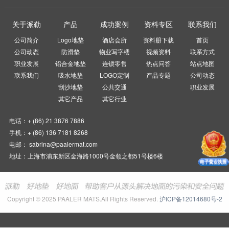
关于派勒
产品
成功案例
资料专区
联系我们
公司简介
Logo地垫
酒店会所
资料册下载
首页
公司动态
防滑垫
物业写字楼
视频资料
联系方式
职业发展
铝合金地垫
连锁零售
热点问答
站点地图
联系我们
吸水地垫
LOGO定制
产品专题
公司动态
刮沙地垫
公共交通
职业发展
其它产品
其它行业
电话：+ (86) 21 3876 7886
手机：+ (86) 136 7181 8268
电邮： sabrina@paalermat.com
地址：上海市浦东新区金海路1000号金领之都51号楼6楼
Copyright © 2025 PAALER MATS.All Rights Reserved.
沪ICP备12014680号-2