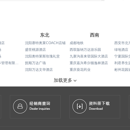
东北
西南
酒店
沈阳赛特奥莱COACH店铺
成都地铁
西安市北
场
盛世桃源酒店
西双版纳万达游乐园
绿地酒店
场
沈阳奥特莱斯玫瑰礼堂
九寨沟喜来登国际大酒店
宁夏国际
武汉星川资本管理有限公司
抚顺万达广场
重庆嘉兴希尔顿逸林酒店
利君养生
沈阳万达文华酒店
重庆葵花药业
彬州花园
尔顿酒店
黑龙江佳木斯国宾馆
东方国际广场
乌鲁木齐
加载更多
场
锦州喜来登酒店
重庆希尔顿逸林酒店
酒店
宏孚大厦
重庆凯宾斯基酒店
际酒店
沈阳龙之梦购物中心
重庆丽笙酒店
长沙时代奥特莱斯购物中心
长春尚科美后勤服务有限公司
首座万豪
店
锦州会展中心
成都帝盛君豪酒店
筷道餐饮集团
成都瑞吉酒店
丹东万达嘉华酒店
成都环球洲际酒店
长白山智选假日酒店
成都丽思卡尔顿酒店