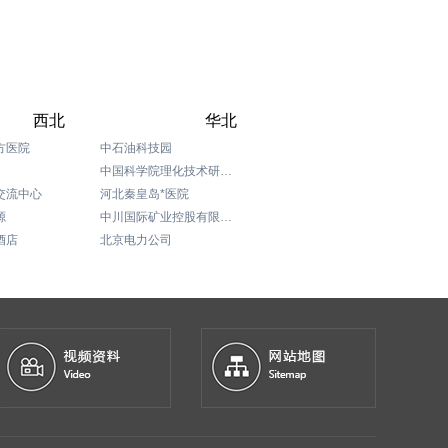
西北
华北
方医院
中石油科技园
中国科学院理化技术研究所
交流中心
河北秦皇岛*医院
源
中川国际矿业控股有限公司
酒店
北京电力公司
伯尔曼环球酒店
青海县政府办公楼
北京煤炭科学研究总院
北京海淀西钓鱼台花园写字楼
宁夏国际交流中心
神舟租车
SOHO世纪大道项目部
北京嘉里中心商场
北京Jw万豪
新西兰恒天然牧场