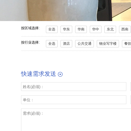
按区域选择:
全选
华东
华南
华中
东北
西南
按行业选择:
全选
酒店
公共交通
物业写字楼
餐
快速需求发送