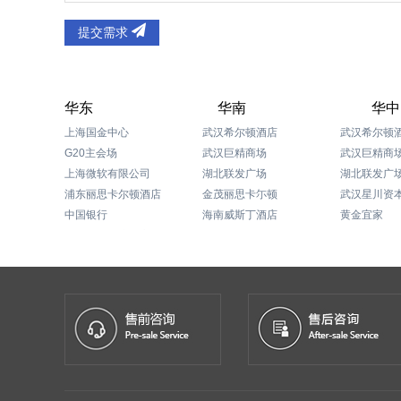
提交需求
华东
华南
华中
上海国金中心
武汉希尔顿酒店
武汉希尔顿
G20主会场
武汉巨精商场
武汉巨精商
上海微软有限公司
湖北联发广场
湖北联发广
浦东丽思卡尔顿酒店
金茂丽思卡尓顿
中国银行
海南威斯丁酒店
黄金宜家
上海国际会议中心
三亚凤凰岛
湖北逸林希
上海迪士尼度假区
深圳人人乐集团
武汉国际广
上海苹果研发中心
佛山富晖工厂大厦
郑州喜来登
上海浦东文华东方酒店
东莞大和化成汽车零配件有限公司
衡阳君雅洲
上海浦东嘉里中心
东莞市维也娜酒店
中国储备粮管理总公司
三亚格林豪泰酒店
长沙瑞吉酒
恒大集团
海南琼海博鳌大酒店
上海威尔士健身有限公司
深圳海岸城购物中心
厦门鸿星尔克总部
海南三亚山海天酒店