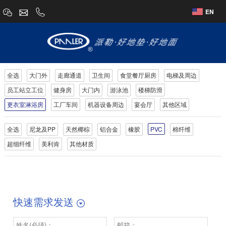
EN
全选
大门外
走廊通道
卫生间
食堂餐厅厨房
电梯及周边
员工站立工位
健身房
大门内
游泳池
楼梯防滑
更衣室淋浴房
工厂车间
机器设备周边
宴会厅
其他区域
全选
尼龙及PP
天然椰棕
铝合金
橡胶
PVC
棉纤维
超细纤维
美利肯
其他材质
快速需求发送