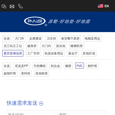
EN
全选
大门外
走廊通道
卫生间
食堂餐厅厨房
电梯及周边
员工站立工位
健身房
大门内
游泳池
楼梯防滑
更衣室淋浴房
工厂车间
机器设备周边
宴会厅
其他区域
全选
尼龙及PP
天然椰棕
铝合金
橡胶
PVC
棉纤维
超细纤维
美利肯
其他材质
快速需求发送