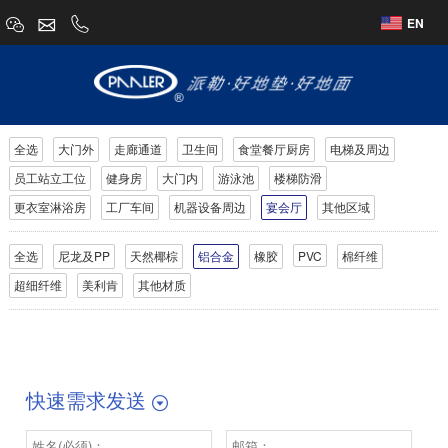
EN
全选
大门外
走廊通道
卫生间
食堂餐厅厨房
电梯及周边
员工站立工位
健身房
大门内
游泳池
楼梯防滑
更衣室淋浴房
工厂车间
机器设备周边
宴会厅
其他区域
全选
尼龙及PP
天然椰棕
铝合金
橡胶
PVC
棉纤维
超细纤维
美利肯
其他材质
快速需求发送