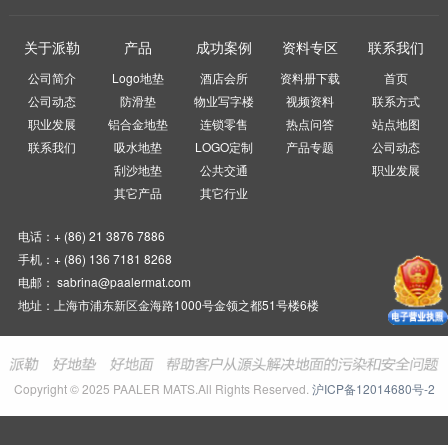
关于派勒
产品
成功案例
资料专区
联系我们
公司简介
Logo地垫
酒店会所
资料册下载
首页
公司动态
防滑垫
物业写字楼
视频资料
联系方式
职业发展
铝合金地垫
连锁零售
热点问答
站点地图
联系我们
吸水地垫
LOGO定制
产品专题
公司动态
刮沙地垫
公共交通
职业发展
其它产品
其它行业
电话：+ (86) 21 3876 7886
手机：+ (86) 136 7181 8268
电邮： sabrina@paalermat.com
地址：上海市浦东新区金海路1000号金领之都51号楼6楼
Copyright © 2025 PAALER MATS.All Rights Reserved.
沪ICP备12014680号-2