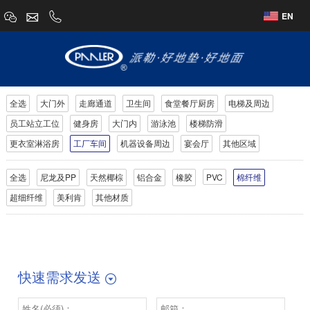
EN
全选
大门外
走廊通道
卫生间
食堂餐厅厨房
电梯及周边
员工站立工位
健身房
大门内
游泳池
楼梯防滑
更衣室淋浴房
工厂车间
机器设备周边
宴会厅
其他区域
全选
尼龙及PP
天然椰棕
铝合金
橡胶
PVC
棉纤维
超细纤维
美利肯
其他材质
快速需求发送