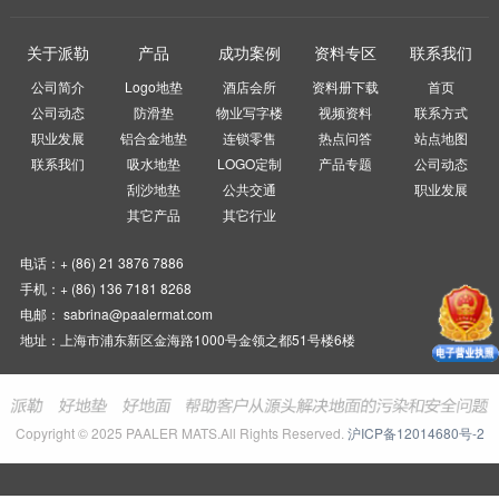
关于派勒
产品
成功案例
资料专区
联系我们
公司简介
Logo地垫
酒店会所
资料册下载
首页
公司动态
防滑垫
物业写字楼
视频资料
联系方式
职业发展
铝合金地垫
连锁零售
热点问答
站点地图
联系我们
吸水地垫
LOGO定制
产品专题
公司动态
刮沙地垫
公共交通
职业发展
其它产品
其它行业
电话：+ (86) 21 3876 7886
手机：+ (86) 136 7181 8268
电邮： sabrina@paalermat.com
地址：上海市浦东新区金海路1000号金领之都51号楼6楼
Copyright © 2025 PAALER MATS.All Rights Reserved.
沪ICP备12014680号-2