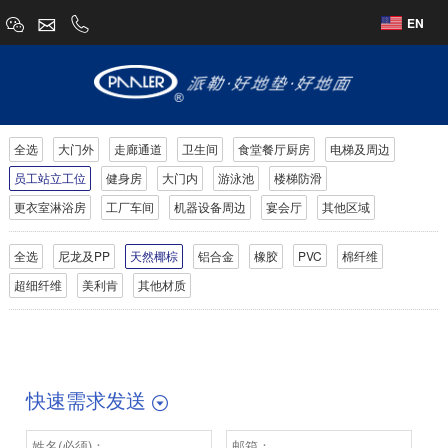
EN
全选
大门外
走廊通道
卫生间
食堂餐厅厨房
电梯及周边
员工站立工位
健身房
大门内
游泳池
楼梯防滑
更衣室淋浴房
工厂车间
机器设备周边
宴会厅
其他区域
全选
尼龙及PP
天然椰棕
铝合金
橡胶
PVC
棉纤维
超细纤维
美利肯
其他材质
快速需求发送