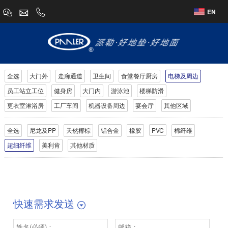
EN
全选
大门外
走廊通道
卫生间
食堂餐厅厨房
电梯及周边
员工站立工位
健身房
大门内
游泳池
楼梯防滑
更衣室淋浴房
工厂车间
机器设备周边
宴会厅
其他区域
全选
尼龙及PP
天然椰棕
铝合金
橡胶
PVC
棉纤维
超细纤维
美利肯
其他材质
快速需求发送