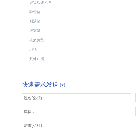
迎宾欢迎光临
融雪垫
刮沙垫
缓震垫
抗疲劳垫
地毯
其他功能
快速需求发送