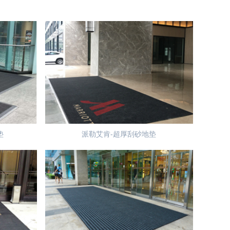
垫
派勒艾肯-超厚刮砂地垫