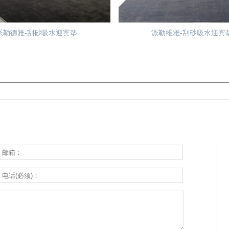
派勒德雅-刮砂吸水迎宾垫
派勒维雅-刮砂吸水迎宾