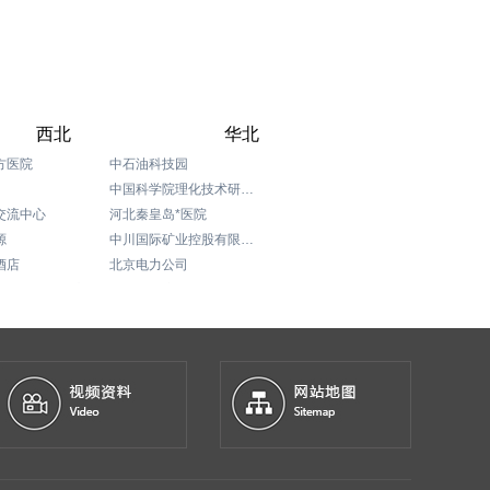
西北
华北
方医院
中石油科技园
中国科学院理化技术研究所
交流中心
河北秦皇岛*医院
源
中川国际矿业控股有限公司
酒店
北京电力公司
伯尔曼环球酒店
青海县政府办公楼
北京煤炭科学研究总院
北京海淀西钓鱼台花园写字楼
宁夏国际交流中心
神舟租车
SOHO世纪大道项目部
北京嘉里中心商场
北京Jw万豪