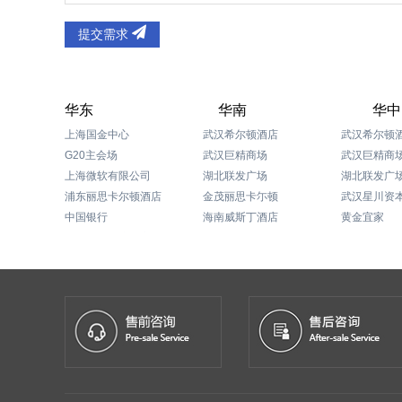
提交需求
华东
华南
华中
上海国金中心
武汉希尔顿酒店
武汉希尔顿
G20主会场
武汉巨精商场
武汉巨精商
上海微软有限公司
湖北联发广场
湖北联发广
浦东丽思卡尔顿酒店
金茂丽思卡尓顿
中国银行
海南威斯丁酒店
黄金宜家
上海国际会议中心
三亚凤凰岛
湖北逸林希
上海迪士尼度假区
深圳人人乐集团
武汉国际广
上海苹果研发中心
佛山富晖工厂大厦
郑州喜来登
上海浦东文华东方酒店
东莞大和化成汽车零配件有限公司
衡阳君雅洲
上海浦东嘉里中心
东莞市维也娜酒店
中国储备粮管理总公司
三亚格林豪泰酒店
长沙瑞吉酒
恒大集团
海南琼海博鳌大酒店
上海威尔士健身有限公司
深圳海岸城购物中心