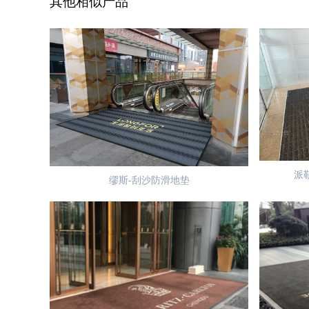
其他相似产品
派
缪斯-刮沙防滑地垫