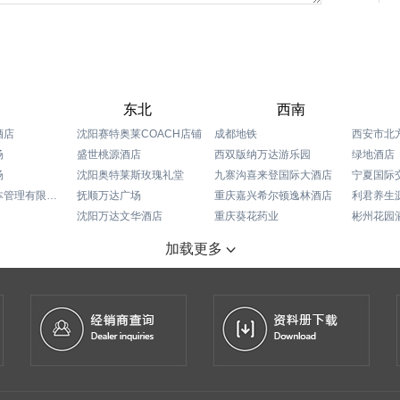
东北
西南
酒店
沈阳赛特奥莱COACH店铺
成都地铁
西安市北
场
盛世桃源酒店
西双版纳万达游乐园
绿地酒店
场
沈阳奥特莱斯玫瑰礼堂
九寨沟喜来登国际大酒店
宁夏国际
武汉星川资本管理有限公司
抚顺万达广场
重庆嘉兴希尔顿逸林酒店
利君养生
沈阳万达文华酒店
重庆葵花药业
彬州花园
尔顿酒店
黑龙江佳木斯国宾馆
东方国际广场
乌鲁木齐
加载更多
场
锦州喜来登酒店
重庆希尔顿逸林酒店
酒店
宏孚大厦
重庆凯宾斯基酒店
际酒店
沈阳龙之梦购物中心
重庆丽笙酒店
长沙时代奥特莱斯购物中心
长春尚科美后勤服务有限公司
首座万豪
店
锦州会展中心
成都帝盛君豪酒店
筷道餐饮集团
成都瑞吉酒店
丹东万达嘉华酒店
成都环球洲际酒店