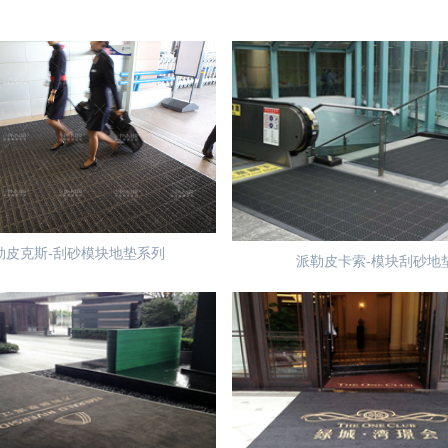
勒皮克斯-刮砂模块地垫系列
派勒皮卡索-模块刮砂地