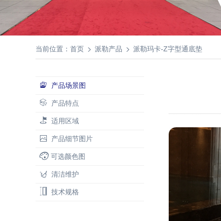
当前位置：
首页
派勒产品
派勒玛卡-Z字型通底垫
产品场景图
产品特点
适用区域
产品细节图片
可选颜色图
清洁维护
技术规格