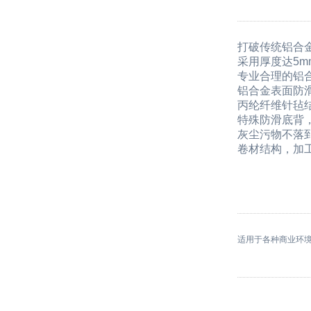
打破传统铝合
采用厚度达5
专业合理的铝
铝合金表面防
丙纶纤维针毡
特殊防滑底背
灰尘污物不落
卷材结构，加
适用于各种商业环