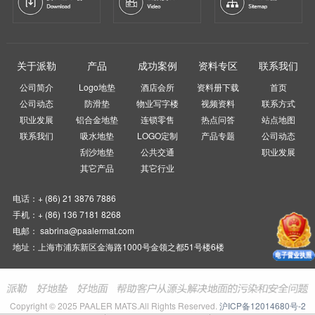
关于派勒
产品
成功案例
资料专区
联系我们
公司简介
Logo地垫
酒店会所
资料册下载
首页
公司动态
防滑垫
物业写字楼
视频资料
联系方式
职业发展
铝合金地垫
连锁零售
热点问答
站点地图
联系我们
吸水地垫
LOGO定制
产品专题
公司动态
刮沙地垫
公共交通
职业发展
其它产品
其它行业
电话：+ (86) 21 3876 7886
手机：+ (86) 136 7181 8268
电邮： sabrina@paalermat.com
地址：上海市浦东新区金海路1000号金领之都51号楼6楼
Copyright © 2025 PAALER MATS.All Rights Reserved.
沪ICP备12014680号-2