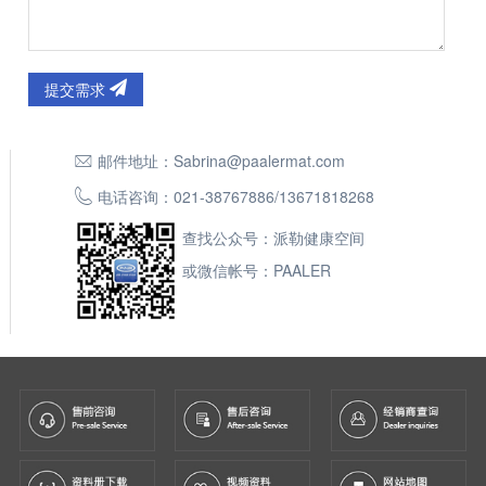
提交需求
邮件地址：
Sabrina@paalermat.com
电话咨询：
021-38767886
/
13671818268
查找公众号：派勒健康空间
或微信帐号：PAALER