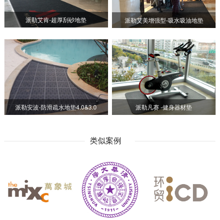
派勒艾肯-超厚刮砂地垫
派勒艾美增强型-吸水吸油地垫
派勒安波-防滑疏水地垫4.0&3.0
派勒凡赛 -健身器材垫
类似案例