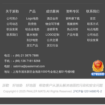
关于派勒
产品
成功案例
资料专区
联系我们
公司简介
Logo地垫
酒店会所
资料册下载
首页
公司动态
防滑垫
物业写字楼
视频资料
联系方式
职业发展
铝合金地垫
连锁零售
热点问答
站点地图
联系我们
吸水地垫
LOGO定制
产品专题
公司动态
刮沙地垫
公共交通
职业发展
其它产品
其它行业
电话：+ (86) 21 3876 7886
手机：+ (86) 136 7181 8268
电邮： sabrina@paalermat.com
地址：上海市浦东新区金海路1000号金领之都51号楼6楼
Copyright © 2025 PAALER MATS.All Rights Reserved.
沪ICP备12014680号-2